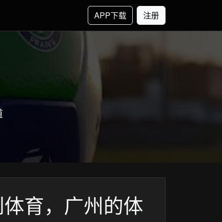
APP下载
注册
道
到体育，广州的体