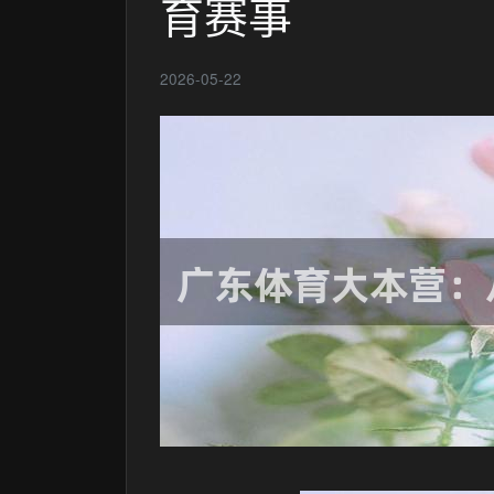
育赛事
2026-05-22