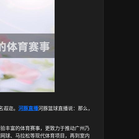
名遐迩。
河豚直播
河豚篮球直播说：那么，
体验丰富的体育赛事，更致力于推动广州乃
、网球、马拉松等现代体育项目，再到室内