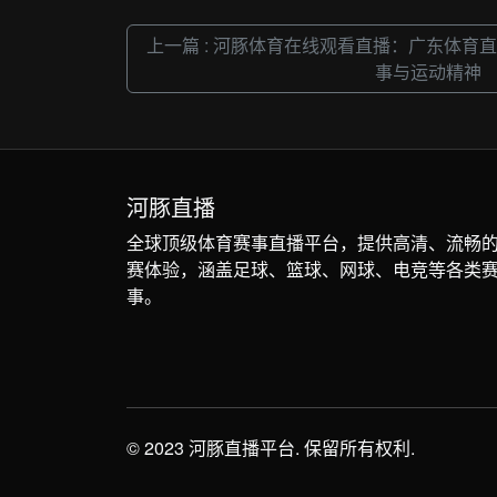
上一篇 : 河豚体育在线观看直播：广东体育
事与运动精神
河豚直播
全球顶级体育赛事直播平台，提供高清、流畅
赛体验，涵盖足球、篮球、网球、电竞等各类
事。
© 2023 河豚直播平台. 保留所有权利.